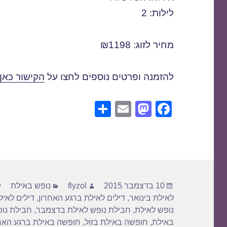
לילות: 2
מחיר לזוג: ₪1198
להזמנה ופרטים נוספים לחצו על
הקישור כאן
S
E
M
F
h
m
a
a
ar
ail
st
c
e
o
e
d
b
פורסם
מחבר
קטגוריות
o
o
10 בדצמבר 2015
flyzol
נופש באילת
בתאריך
לאילת בינואר
,
דילים לאילת ברגע האחרון
,
דילים לאיל
n
o
נופש לאילת
,
חבילת נופש לאילת בדצמבר
,
חבילת נופ
k
באילת
,
חופשה באילת בזול
,
חופשה באילת ברגע האח