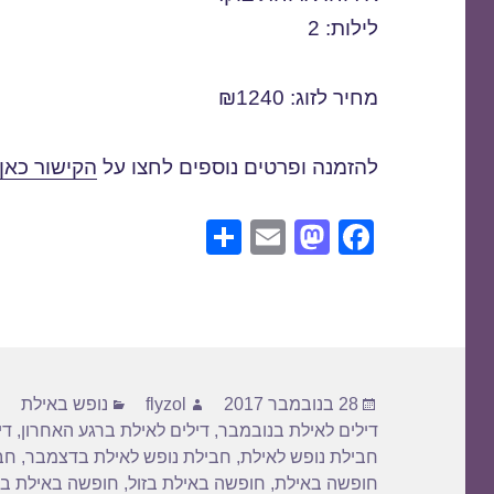
לילות: 2
מחיר לזוג: ₪1240
להזמנה ופרטים נוספים לחצו על
הקישור כאן
S
E
M
F
h
m
a
a
ar
ail
st
c
e
o
e
d
b
פורסם
מחבר
קטגוריות
o
o
28 בנובמבר 2017
flyzol
נופש באילת
בתאריך
דילים לאילת בנובמבר
,
דילים לאילת ברגע האחרון
,
די
n
o
חבילת נופש לאילת
,
חבילת נופש לאילת בדצמבר
,
חב
k
חופשה באילת
,
חופשה באילת בזול
,
חופשה באילת בר