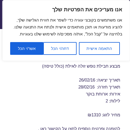
אנו מעריכים את הפרטיות שלך
טיסות זולות
אנו משתמשים בקובצי עוגיה כדי לשפר את חווית הגלישה שלך,
תפריטים
ווידג'טים
להציג מודעות או תוכן מותאמים אישית ולנתח את התנועה שלנו.
בלחיצה על "קבל הכל", את/ה מסכים/ה לשימוש שלנו בעוגיות.
חבילות נופש לאילת בפברואר
התאמה אישית
דחה/י הכל
אשר/י הכל
26/02/2016
מבצע חבילת נופש זולה לאילת (כולל טיסה)
תאריך יציאה: 26/02/16
תאריך חזרה: 28/02/16
אירוח: ארוחת בוקר
לילות: 2
מחיר לזוג: ₪1310
להזמנה ופרטים נוספים לחצו על
הקישור כאן
.