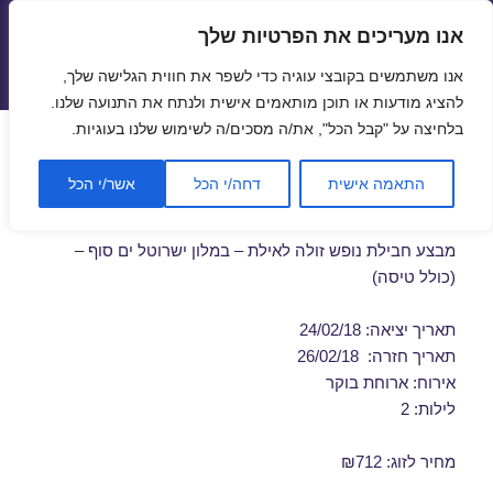
אנו מעריכים את הפרטיות שלך
טיסות זולות
אנו משתמשים בקובצי עוגיה כדי לשפר את חווית הגלישה שלך,
תפריטים
ווידג'טים
להציג מודעות או תוכן מותאמים אישית ולנתח את התנועה שלנו.
בלחיצה על "קבל הכל", את/ה מסכים/ה לשימוש שלנו בעוגיות.
חבילות נופש לאילת בפברואר
התאמה אישית
דחה/י הכל
אשר/י הכל
24/02/2018
מבצע חבילת נופש זולה לאילת – במלון ישרוטל ים סוף –
(כולל טיסה)
תאריך יציאה: 24/02/18
תאריך חזרה: 26/02/18
אירוח: ארוחת בוקר
לילות: 2
מחיר לזוג: ₪712