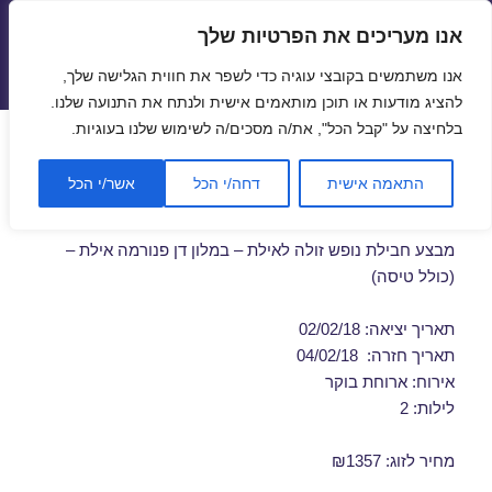
אנו מעריכים את הפרטיות שלך
טיסות זולות
אנו משתמשים בקובצי עוגיה כדי לשפר את חווית הגלישה שלך,
תפריטים
ווידג'טים
להציג מודעות או תוכן מותאמים אישית ולנתח את התנועה שלנו.
בלחיצה על "קבל הכל", את/ה מסכים/ה לשימוש שלנו בעוגיות.
חבילות נופש לאילת בפברואר
התאמה אישית
דחה/י הכל
אשר/י הכל
02/02/2018
מבצע חבילת נופש זולה לאילת – במלון דן פנורמה אילת –
(כולל טיסה)
תאריך יציאה: 02/02/18
תאריך חזרה: 04/02/18
אירוח: ארוחת בוקר
לילות: 2
מחיר לזוג: ₪1357