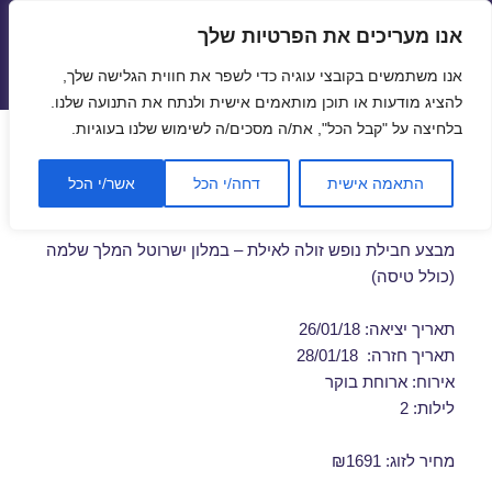
אנו מעריכים את הפרטיות שלך
טיסות זולות
אנו משתמשים בקובצי עוגיה כדי לשפר את חווית הגלישה שלך,
תפריטים
ווידג'טים
להציג מודעות או תוכן מותאמים אישית ולנתח את התנועה שלנו.
בלחיצה על "קבל הכל", את/ה מסכים/ה לשימוש שלנו בעוגיות.
חבילות נופש לאילת בינואר
התאמה אישית
דחה/י הכל
אשר/י הכל
26/01/2018
מבצע חבילת נופש זולה לאילת – במלון ישרוטל המלך שלמה
(כולל טיסה)
תאריך יציאה: 26/01/18
תאריך חזרה: 28/01/18
אירוח: ארוחת בוקר
לילות: 2
מחיר לזוג: ₪1691