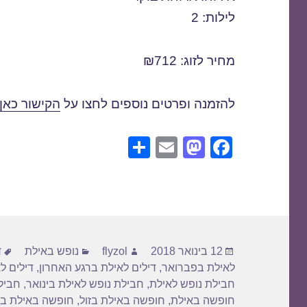
לילות: 2
מחיר לזוג: ₪712
להזמנה ופרטים נוספים לחצו על
הקישור כאן
S
E
M
F
h
m
a
a
ar
ail
st
c
e
o
e
d
b
פורסם
מחבר
קטגוריות
ת
o
o
12 בינואר 2018
flyzol
נופש באילת
ד
בתאריך
לאילת בפברואר
,
דילים לאילת ברגע האחרון
,
דילים ל
n
o
חבילת נופש לאילת
,
חבילת נופש לאילת בינואר
,
חביל
k
חופשה באילת
,
חופשה באילת בזול
,
חופשה באילת בר