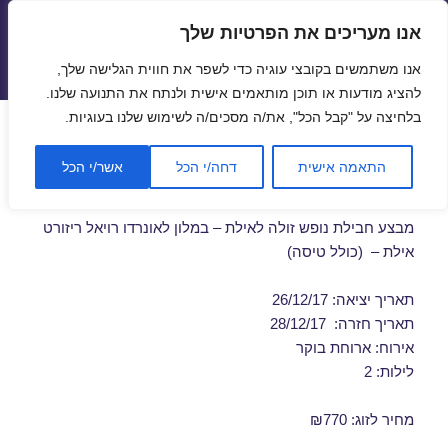
אנו מעריכים את הפרטיות שלך
טיסות זולות
אנו משתמשים בקובצי עוגיה כדי לשפר את חווית הגלישה שלך,
תפריטים
ווידג'טים
להציג מודעות או תוכן מותאמים אישית ולנתח את התנועה שלנו.
בלחיצה על "קבל הכל", את/ה מסכים/ה לשימוש שלנו בעוגיות.
חבילות נופש לאילת בדצמבר
התאמה אישית
דחה/י הכל
אשר/י הכל
26/12/2017
מבצע חבילת נופש זולה לאילת – במלון לאונרדו רויאל ריזורט
אילת – (כולל טיסה)
תאריך יציאה: 26/12/17
תאריך חזרה: 28/12/17
אירוח: ארוחת בוקר
לילות: 2
מחיר לזוג: ₪770