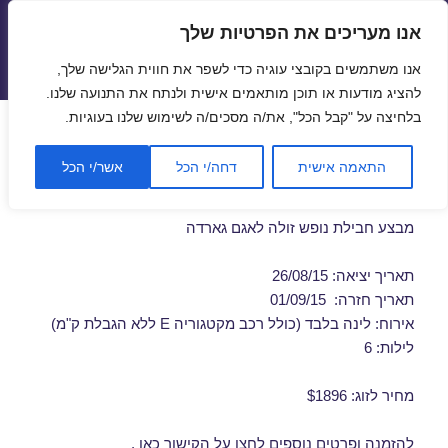
אנו מעריכים את הפרטיות שלך
טיסות זולות
אנו משתמשים בקובצי עוגיה כדי לשפר את חווית הגלישה שלך,
תפריטים
ווידג'טים
להציג מודעות או תוכן מותאמים אישית ולנתח את התנועה שלנו.
בלחיצה על "קבל הכל", את/ה מסכים/ה לשימוש שלנו בעוגיות.
חבילות נופש לאגם גארדה
התאמה אישית
דחה/י הכל
אשר/י הכל
באוגוסט 26/08/2015
מבצע חבילת נופש זולה לאגם גארדה
תאריך יציאה: 26/08/15
תאריך חזרה: 01/09/15
אירוח: לינה בלבד (כולל רכב מקטגוריה E ללא הגבלת ק"מ)
לילות: 6
מחיר לזוג: $1896
להזמנה ופרטים נוספים לחצו על
הקישור כאן
.