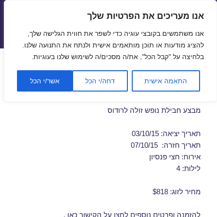
אנו מעריכים את הפרטיות שלך
טיסות זולות
אנו משתמשים בקובצי עוגיה כדי לשפר את חווית הגלישה שלך,
תפריטים
ווידג'טים
להציג מודעות או תוכן מותאמים אישית ולנתח את התנועה שלנו.
בלחיצה על "קבל הכל", את/ה מסכים/ה לשימוש שלנו בעוגיות.
דילים לרודוס ברגע האחרון
התאמה אישית
דחה/י הכל
אשר/י הכל
03/10/2015
מבצע חבילת נופש זולה לרודוס
תאריך יציאה: 03/10/15
תאריך חזרה: 07/10/15
אירוח: חצי פנסיון
לילות: 4
מחיר לזוג: $818
להזמנה ופרטים נוספים לחצו על
הקישור כאן
.