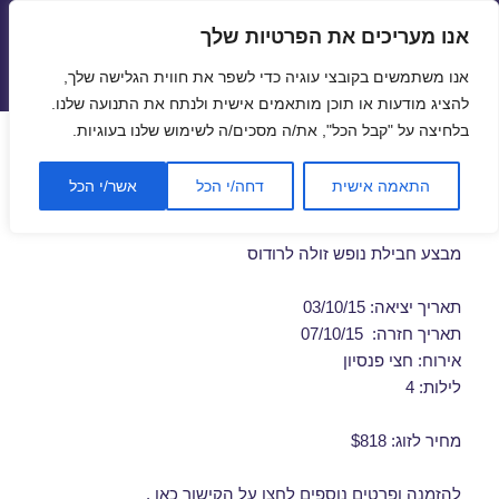
אנו מעריכים את הפרטיות שלך
טיסות זולות
אנו משתמשים בקובצי עוגיה כדי לשפר את חווית הגלישה שלך,
תפריטים
ווידג'טים
להציג מודעות או תוכן מותאמים אישית ולנתח את התנועה שלנו.
בלחיצה על "קבל הכל", את/ה מסכים/ה לשימוש שלנו בעוגיות.
דילים לרודוס באוקטובר
התאמה אישית
דחה/י הכל
אשר/י הכל
03/10/2015
מבצע חבילת נופש זולה לרודוס
תאריך יציאה: 03/10/15
תאריך חזרה: 07/10/15
אירוח: חצי פנסיון
לילות: 4
מחיר לזוג: $818
להזמנה ופרטים נוספים לחצו על
הקישור כאן
.