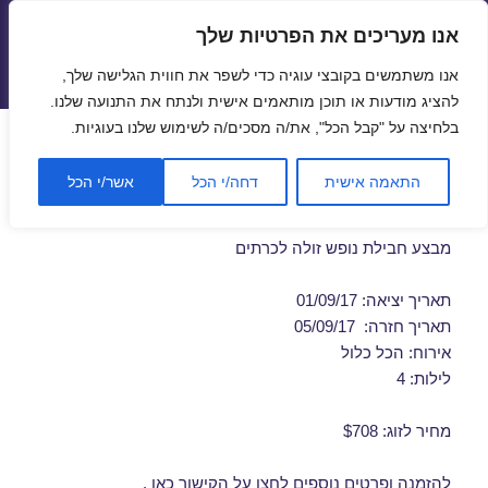
אנו מעריכים את הפרטיות שלך
טיסות זולות
אנו משתמשים בקובצי עוגיה כדי לשפר את חווית הגלישה שלך,
תפריטים
ווידג'טים
להציג מודעות או תוכן מותאמים אישית ולנתח את התנועה שלנו.
בלחיצה על "קבל הכל", את/ה מסכים/ה לשימוש שלנו בעוגיות.
דילים לכרתים ברגע האחרון
התאמה אישית
דחה/י הכל
אשר/י הכל
01/09/2017
מבצע חבילת נופש זולה לכרתים
תאריך יציאה: 01/09/17
תאריך חזרה: 05/09/17
אירוח: הכל כלול
לילות: 4
מחיר לזוג: $708
להזמנה ופרטים נוספים לחצו על
הקישור כאן
.