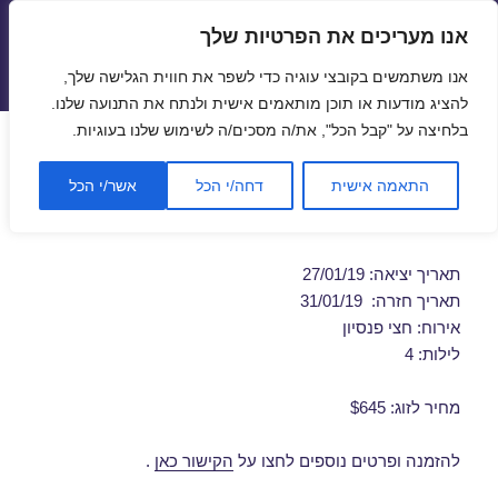
אנו מעריכים את הפרטיות שלך
טיסות זולות
אנו משתמשים בקובצי עוגיה כדי לשפר את חווית הגלישה שלך,
תפריטים
ווידג'טים
להציג מודעות או תוכן מותאמים אישית ולנתח את התנועה שלנו.
בלחיצה על "קבל הכל", את/ה מסכים/ה לשימוש שלנו בעוגיות.
דילים לורנה בינואר 27/01/2019
התאמה אישית
דחה/י הכל
אשר/י הכל
מבצע חבילת נופש זולה לורנה
תאריך יציאה: 27/01/19
תאריך חזרה: 31/01/19
אירוח: חצי פנסיון
לילות: 4
מחיר לזוג: $645
להזמנה ופרטים נוספים לחצו על
הקישור כאן
.