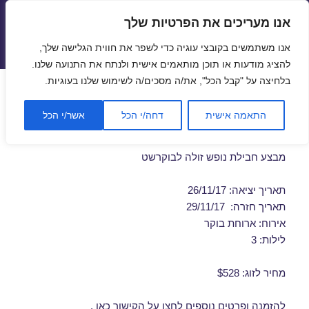
אנו מעריכים את הפרטיות שלך
טיסות זולות
אנו משתמשים בקובצי עוגיה כדי לשפר את חווית הגלישה שלך,
תפריטים
ווידג'טים
להציג מודעות או תוכן מותאמים אישית ולנתח את התנועה שלנו.
בלחיצה על "קבל הכל", את/ה מסכים/ה לשימוש שלנו בעוגיות.
דילים לבוקרשט ברגע האחרון
התאמה אישית
דחה/י הכל
אשר/י הכל
26/11/2017
מבצע חבילת נופש זולה לבוקרשט
תאריך יציאה: 26/11/17
תאריך חזרה: 29/11/17
אירוח: ארוחת בוקר
לילות: 3
מחיר לזוג: $528
להזמנה ופרטים נוספים לחצו על
הקישור כאן
.