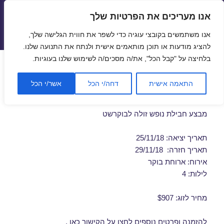
אנו מעריכים את הפרטיות שלך
טיסות זולות
אנו משתמשים בקובצי עוגיה כדי לשפר את חווית הגלישה שלך,
תפריטים
ווידג'טים
להציג מודעות או תוכן מותאמים אישית ולנתח את התנועה שלנו.
בלחיצה על "קבל הכל", את/ה מסכים/ה לשימוש שלנו בעוגיות.
דילים לבוקרשט בנובמבר
התאמה אישית
דחה/י הכל
אשר/י הכל
25/11/2018
מבצע חבילת נופש זולה לבוקרשט
תאריך יציאה: 25/11/18
תאריך חזרה: 29/11/18
אירוח: ארוחת בוקר
לילות: 4
מחיר לזוג: $907
להזמנה ופרטים נוספים לחצו על
הקישור כאן
.