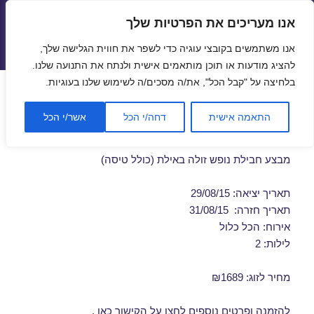
אנו מעריכים את הפרטיות שלך
טיסות זולות
אנו משתמשים בקובצי עוגיה כדי לשפר את חווית הגלישה שלך,
תפריטים
ווידג'טים
להציג מודעות או תוכן מותאמים אישית ולנתח את התנועה שלנו.
בלחיצה על "קבל הכל", את/ה מסכים/ה לשימוש שלנו בעוגיות.
דילים לאילת הכל כלול באוגוסט
התאמה אישית
דחה/י הכל
אשר/י הכל
29/08/2015
מבצע חבילת נופש זולה באילת (כולל טיסה)
תאריך יציאה: 29/08/15
תאריך חזרה: 31/08/15
אירוח: הכל כלול
לילות: 2
מחיר לזוג: ₪1689
להזמנה ופרטים נוספים לחצו על
הקישור כאן
.