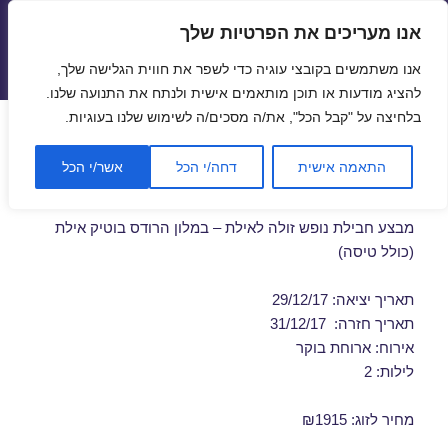
אנו מעריכים את הפרטיות שלך
טיסות זולות
אנו משתמשים בקובצי עוגיה כדי לשפר את חווית הגלישה שלך,
תפריטים
ווידג'טים
להציג מודעות או תוכן מותאמים אישית ולנתח את התנועה שלנו.
בלחיצה על "קבל הכל", את/ה מסכים/ה לשימוש שלנו בעוגיות.
דילים לאילת ברגע האחרון
התאמה אישית
דחה/י הכל
אשר/י הכל
29/12/2017
מבצע חבילת נופש זולה לאילת – במלון הרודס בוטיק אילת
(כולל טיסה)
תאריך יציאה: 29/12/17
תאריך חזרה: 31/12/17
אירוח: ארוחת בוקר
לילות: 2
מחיר לזוג: ₪1915