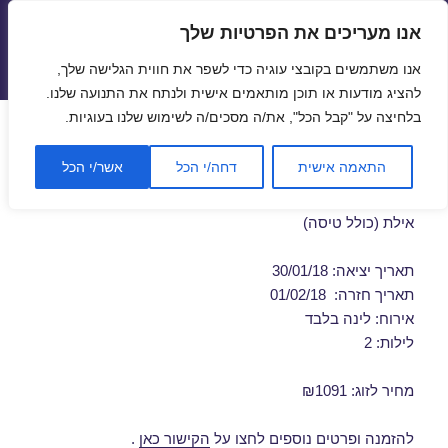
אנו מעריכים את הפרטיות שלך
טיסות זולות
אנו משתמשים בקובצי עוגיה כדי לשפר את חווית הגלישה שלך,
תפריטים
ווידג'טים
להציג מודעות או תוכן מותאמים אישית ולנתח את התנועה שלנו.
בלחיצה על "קבל הכל", את/ה מסכים/ה לשימוש שלנו בעוגיות.
דילים לאילת בינואר 30/01/2018
התאמה אישית
דחה/י הכל
אשר/י הכל
מבצע חבילת נופש זולה לאילת – במלון ישרוטל רויאל ביץ'
אילת (כולל טיסה)
תאריך יציאה: 30/01/18
תאריך חזרה: 01/02/18
אירוח: לינה בלבד
לילות: 2
מחיר לזוג: ₪1091
להזמנה ופרטים נוספים לחצו על
הקישור כאן
.