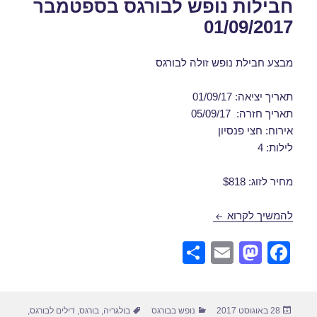
חבילות נופש לבורגס בספטמבר
01/09/2017
מבצע חבילת נופש זולה לבורגס
תאריך יציאה: 01/09/17
תאריך חזרה: 05/09/17
אירוח: חצי פנסיון
לילות: 4
מחיר לזוג: $818
חבילות נופש לבורגס בספטמבר 01/09/2017
להמשיך לקרוא
S
E
M
F
h
m
a
a
ar
ail
st
c
פורסם
קטגוריות
תגיות
28 באוגוסט 2017
נופש בבורגס
בולגריה
,
בורגס
,
דילים לבורגס
,