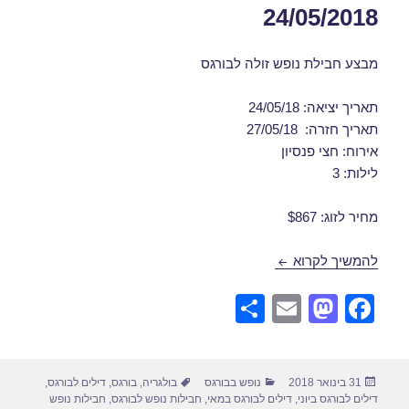
24/05/2018
מבצע חבילת נופש זולה לבורגס
תאריך יציאה: 24/05/18
תאריך חזרה: 27/05/18
אירוח: חצי פנסיון
לילות: 3
מחיר לזוג: $867
חבילות נופש לבורגס במאי 24/05/2018
להמשיך לקרוא
S
E
M
F
h
m
a
a
ar
ail
st
c
פורסם
קטגוריות
תגיות
31 בינואר 2018
נופש בבורגס
בולגריה
,
בורגס
,
דילים לבורגס
,
e
o
e
בתאריך
דילים לבורגס ביוני
,
דילים לבורגס במאי
,
חבילות נופש לבורגס
,
חבילות נופש