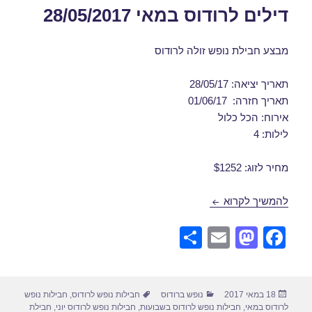
דילים לרודוס במאי 28/05/2017
מבצע חבילת נופש זולה לרודוס
תאריך יציאה: 28/05/17
תאריך חזרה: 01/06/17
אירוח: הכל כלול
לילות: 4
מחיר לזוג: $1252
דילים לרודוס במאי 28/05/2017
להמשיך לקרוא
S
E
M
F
h
m
a
a
ar
ail
st
c
פורסם
קטגוריות
תגיות
18 במאי 2017
נופש ברודוס
חבילות נופש לרודוס
,
חבילות נופש
e
o
e
בתאריך
לרודוס במאי
,
חבילות נופש לרודוס בשבועות
,
חבילות נופש לרודוס יוני
,
חבילת