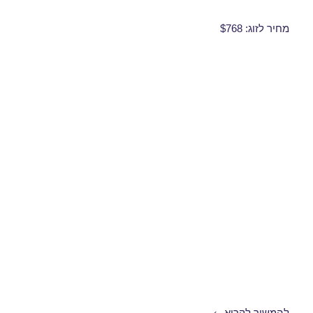
מחיר לזוג: $768
חבילות נופש לרודוס ביוני 15/06/2017
להמשיך לקרוא