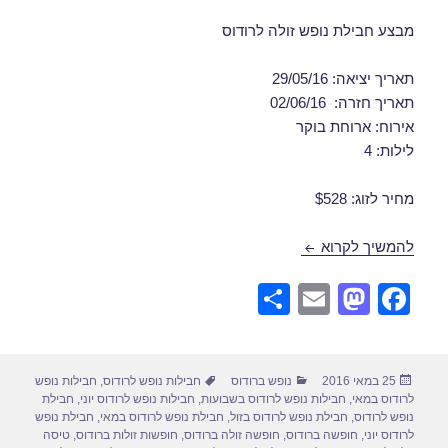
מבצע חבילת נופש זולה לרודוס
תאריך יציאה: 29/05/16
תאריך חזרה: 02/06/16
אירוח: ארוחת בוקר
לילות: 4
מחיר לזוג: $528
חבילות נופש לרודוס 29/05/2016
להמשיך לקרוא
S
E
M
F
h
m
a
a
ar
ail
st
c
פורסם
קטגוריות
תגיות
25 במאי 2016
נופש ברודוס
חבילות נופש לרודוס
,
חבילות נופש
e
o
e
בתאריך
לרודוס במאי
,
חבילות נופש לרודוס בשבועות
,
חבילות נופש לרודוס יוני
,
חבילת
d
b
נופש לרודוס
,
חבילת נופש לרודוס בזול
,
חבילת נופש לרודוס במאי
,
חבילת נופש
לרודוס יוני
,
חופשה ברודוס
,
חופשה זולה ברודוס
,
חופשות זולות ברודוס
,
טיסה