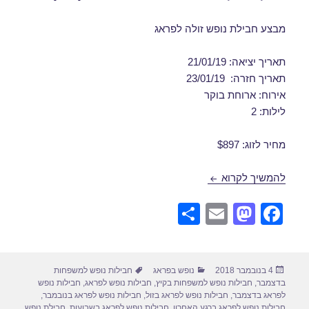
מבצע חבילת נופש זולה לפראג
תאריך יציאה: 21/01/19
תאריך חזרה: 23/01/19
אירוח: ארוחת בוקר
לילות: 2
מחיר לזוג: $897
דילים לפראג בינואר 21/01/2019
להמשיך לקרוא
S
E
M
F
h
m
a
a
ar
ail
st
c
פורסם
קטגוריות
תגיות
4 בנובמבר 2018
נופש בפראג
חבילות נופש למשפחות
e
o
e
בתאריך
בדצמבר
,
חבילות נופש למשפחות בקיץ
,
חבילות נופש לפראג
,
חבילות נופש
d
b
לפראג בדצמבר
,
חבילות נופש לפראג בזול
,
חבילות נופש לפראג בנובמבר
,
חבילות נופש לפראג ברגע האחרון
,
חבילות נופש לפראג בשבועות
,
חבילת נופש