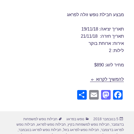
מבצע חבילת נופש זולה לפראג
תאריך יציאה: 19/11/18
תאריך חזרה: 21/11/18
אירוח: ארוחת בוקר
לילות: 2
מחיר לזוג: $890
דילים לפראג בנובמבר 19/11/2018
להמשיך לקרוא
S
E
M
F
h
m
a
a
ar
ail
st
c
פורסם
קטגוריות
תגיות
5 בנובמבר 2018
נופש בפראג
חבילות נופש למשפחות
e
o
e
בתאריך
בדצמבר
,
חבילות נופש למשפחות בקיץ
,
חבילות נופש לפראג
,
חבילות נופש
d
b
לפראג בדצמבר
,
חבילות נופש לפראג בזול
,
חבילות נופש לפראג בנובמבר
,