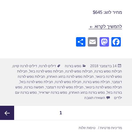
מחיר לזוג: $645
חבילות נופש לורנה בפברואר 24/02/2019
להמשיך לקרוא
S
E
M
F
h
m
a
a
ar
ail
st
c
פורסם
קטגוריות
תגיות
14 בדצמבר 2018
נופש בורנה
דילים לורנה
,
דילים לורנה קזינו
,
e
o
e
בתאריך
חבילות נופש בורנה
,
חבילות נופש לורנה
,
חבילות נופש לורנה בזול
,
חבילות
d
b
נופש לורנה בינואר
,
חבילות נופש לורנה ברגע האחרון
,
חבילות נופש לורנה
דצמבר
,
חבילת נופש בורנה
,
חבילת נופש לורנה
,
חבילת נופש לורנה בזול
,
o
o
חבילת נופש לורנה בינואר
,
חבילת נופש לורנה דצמבר
,
חופשה בורנה
,
נופש
בורנה בזול
,
נופש בורנה ברגע האחרון
,
נופש בורנה ישראייר
,
נופש בורנה עם
n
o
עבור חבילות נופש לורנה בפברואר 24/02/2019
ילדים
השאירו תגובה
k
Post
עמוד
1
paginatio
העמוד
מדיניות פרטיות
טיסות זולות