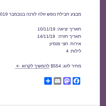
מבצע חבילת נופש זולה לורנה בנובמבר 2019
תאריך יציאה: 10/11/19
תאריך חזרה: 14/11/19
אירוח: חצי פנסיון
לילות: 4
חבילת נופש לור
מחיר לזוג: $554
להמשיך לקרוא
S
E
M
F
h
m
a
a
ar
ail
st
c
e
o
e