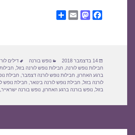
S
E
M
F
h
m
a
a
ar
ail
st
c
e
o
e
d
b
פורסם
קטגוריות
תגיות
o
o
14 בדצמבר 2018
נופש בורנה
דילים לור
בתאריך
חבילות נופש לורנה
,
חבילות נופש לורנה בזול
,
חבילות 
n
o
ברגע האחרון
,
חבילות נופש לורנה דצמבר
,
חבילת נופ
k
לורנה בזול
,
חבילת נופש לורנה בינואר
,
חבילת נופש ל
בזול
,
נופש בורנה ברגע האחרון
,
נופש בורנה ישראייר
,