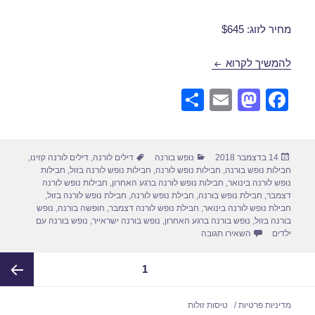
מחיר לזוג: $645
חבילות נופש לורנה בפברואר 24/02/2019
להמשיך לקרוא
S
E
M
F
h
m
a
a
ar
ail
st
c
פורסם
קטגוריות
תגיות
14 בדצמבר 2018
נופש בורנה
דילים לורנה
,
דילים לורנה קזינו
,
e
o
e
בתאריך
חבילות נופש בורנה
,
חבילות נופש לורנה
,
חבילות נופש לורנה בזול
,
חבילות
d
b
נופש לורנה בינואר
,
חבילות נופש לורנה ברגע האחרון
,
חבילות נופש לורנה
דצמבר
,
חבילת נופש בורנה
,
חבילת נופש לורנה
,
חבילת נופש לורנה בזול
,
o
o
חבילת נופש לורנה בינואר
,
חבילת נופש לורנה דצמבר
,
חופשה בורנה
,
נופש
בורנה בזול
,
נופש בורנה ברגע האחרון
,
נופש בורנה ישראייר
,
נופש בורנה עם
n
o
עבור חבילות נופש לורנה בפברואר 24/02/2019
ילדים
השאירו תגובה
k
Post
עמוד
1
paginatio
העמוד
מדיניות פרטיות
טיסות זולות