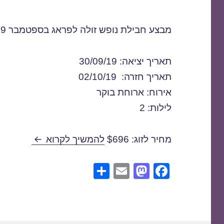
מבצע חבילת נופש זולה לפראג בספטמבר 2019
תאריך יציאה: 30/09/19
תאריך חזרה: 02/10/19
אירוח: ארוחת בוקר
לילות: 2
חבילות נופש ל
מחיר לזוג: $696
להמשיך לקרוא
S
E
M
F
h
m
a
a
ar
ail
st
c
e
o
e