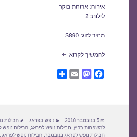
אירוח: ארוחת בוקר
לילות: 2
מחיר לזוג: $890
חבילות נופש לפראג בנובמבר /11/2018
להמשיך לקרוא
S
E
M
F
h
m
a
a
ar
ail
st
c
e
o
e
d
b
פורסם
קטגוריות
תגיות
o
o
5 בנובמבר 2018
נופש בפראג
חבילות נ
בתאריך
למשפחות בקיץ
,
חבילות נופש לפראג
,
חבילות נופש 
n
o
חבילות נופש לפראג בנובמבר
,
חבילות נופש לפראג ב