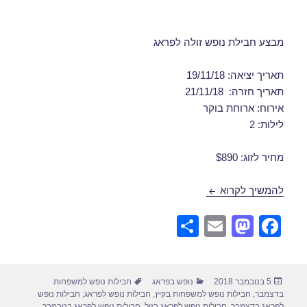
מבצע חבילת נופש זולה לפראג
תאריך יציאה: 19/11/18
תאריך חזרה: 21/11/18
אירוח: ארוחת בוקר
לילות: 2
מחיר לזוג: $890
דילים לפראג בנובמבר 19/11/2018
להמשיך לקרוא
S
E
M
F
h
m
a
a
ar
ail
st
c
פורסם
קטגוריות
תגיות
5 בנובמבר 2018
נופש בפראג
חבילות נופש למשפחות
e
o
e
בתאריך
בדצמבר
,
חבילות נופש למשפחות בקיץ
,
חבילות נופש לפראג
,
חבילות נופש
לפראג בדצמבר
,
חבילות נופש לפראג בזול
,
חבילות נופש לפראג בנובמבר
,