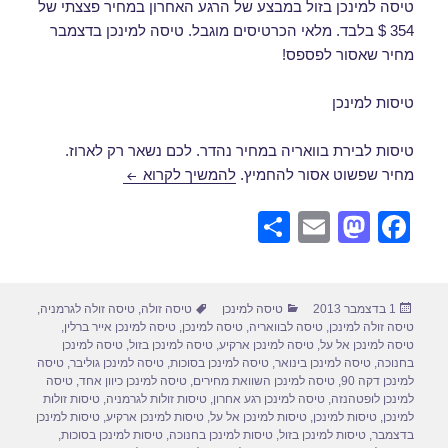
טיסה למינכן בזול במבצע של הרגע האחרון במחיר פצצתי של
354 $ בלבד. מלאי הכרטיסים מוגבל. טיסה למינכן בדצמבר
מחיר שאסור לפספס!
טיסות למינכן
טיסות לבירת בוואריה במחיר נהדר. לכם נשאר רק לארוז.
טיסה למינכן בדצמבר
מחיר שפשוט אסור להחמיץ.
להמשיך לקרוא
S
E
M
F
h
m
a
a
ar
ail
st
c
פורסם
קטגוריות
תגיות
1 בדצמבר 2013
טיסה למינכן
טיסה זולה
,
טיסה זולה לגרמניה
,
e
o
e
בתאריך
טיסה זולה למינכן
,
טיסה לבוואריה
,
טיסה למינכן
,
טיסה למינכן אייר ברלין
,
d
b
טיסה למינכן אל על
,
טיסה למינכן ארקיע
,
טיסה למינכן בזול
,
טיסה למינכן
בחנוכה
,
טיסה למינכן בינואר
,
טיסה למינכן בסוכות
,
טיסה למינכן גוליבר
,
טיסה
o
o
למינכן דקה 90
,
טיסה למינכן השוואת מחירים
,
טיסה למינכן כיוון אחד
,
טיסה
למינכן לופטהנזה
,
טיסה למינכן רגע אחרון
,
טיסות זולות לגרמניה
,
טיסות זולות
n
o
למינכן
,
טיסות למינכן
,
טיסות למינכן אל על
,
טיסות למינכן ארקיע
,
טיסות למינכן
בדצמבר
,
טיסות למינכן בזול
,
טיסות למינכן בחנוכה
,
טיסות למינכן בסוכות
,