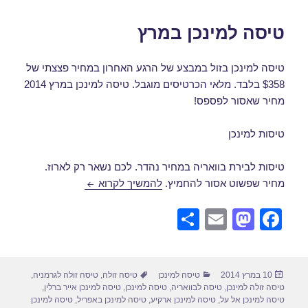
טיסה למינכן במרץ
טיסה למינכן בזול במבצע של הרגע האחרון במחיר פצצתי של
$358 בלבד. מלאי הכרטיסים מוגבל. טיסה למינכן במרץ 2014
מחיר שאסור לפספס!
טיסות למינכן
טיסות לבירת בוואריה במחיר נהדר. לכם נשאר רק לארוז.
טיסה למינכן במרץ
מחיר שפשוט אסור להחמיץ.
להמשיך לקרוא
S
E
M
F
h
m
a
a
ar
ail
st
c
פורסם
קטגוריות
תגיות
10 במרץ 2014
טיסה למינכן
טיסה זולה
,
טיסה זולה לגרמניה
,
e
o
e
בתאריך
טיסה זולה למינכן
,
טיסה לבוואריה
,
טיסה למינכן
,
טיסה למינכן אייר ברלין
,
d
b
טיסה למינכן אל על
,
טיסה למינכן ארקיע
,
טיסה למינכן באפריל
,
טיסה למינכן