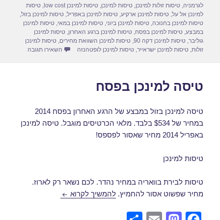
n
o
לגרמניה
,
טיסות זולות למינכן
,
טיסות למינכן
,
טיסות למינכן low cost
,
טיסות
למינכן אל על
,
טיסות למינכן ארקיע
,
טיסות למינכן באפריל
,
טיסות למינכן בזול
,
k
טיסות למינכן בחנוכה
,
טיסות למינכן ביוני
,
טיסות למינכן במאי
,
טיסות למינכן
במבצע
,
טיסות למינכן בפסח
,
טיסות למינכן ברגע האחרון
,
טיסות למינכן
גוליבר
,
טיסות למינכן דקה 90
,
טיסות למינכן השוואת מחירים
,
טיסות למינכן
עבור טיסות ל
זולות
,
טיסות למינכן ישראייר
,
טיסות למינכן לופטהנזה
השאירו תגובה
טיסה למינכן בפסח
טיסה למינכן בזול במבצע של הרגע האחרון בפסח 2014
במחיר של $534 בלבד. מלאי הכרטיסים מוגבל. טיסה למינכן
באפריל 2014 מחיר שאסור לפספס!
טיסות למינכן
טיסות לבירת בוואריה במחיר נהדר. לכם נשאר רק לארוז.
טיסה למינכן בפסח
מחיר שפשוט אסור להחמיץ.
להמשיך לקרוא
S
E
M
F