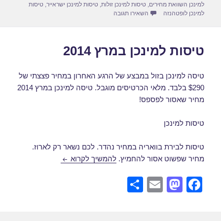
למינכן השוואת מחירים
,
טיסות למינכן זולות
,
טיסות למינכן ישראייר
,
טיסות
עבור טיסה למינכן במרץ 2014
למינכן לופטהנזה
השאירו תגובה
טיסות למינכן במרץ 2014
טיסה למינכן בזול במבצע של הרגע האחרון במחיר פצצתי של
$290 בלבד. מלאי הכרטיסים מוגבל. טיסה למינכן במרץ 2014
מחיר שאסור לפספס!
טיסות למינכן
טיסות לבירת בוואריה במחיר נהדר. לכם נשאר רק לארוז.
טיסות למינכן במרץ 2014
מחיר שפשוט אסור להחמיץ.
להמשיך לקרוא
S
E
M
F
h
m
a
a
ar
ail
st
c