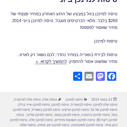
טיסה למינכן בזול במבצע של הרגע האחרון במחיר פצצתי של
$269 בלבד. מלאי הכרטיסים מוגבל. טיסה למינכן ביוני 2014
מחיר שאסור לפספס!
טיסות למינכן
טיסות לבירת בוואריה במחיר נהדר. לכם נשאר רק לארוז.
טיסות למינכן ביוני
מחיר שפשוט אסור להחמיץ.
להמשיך לקרוא
S
E
M
F
h
m
a
a
ar
ail
st
c
פורסם
קטגוריות
תגיות
21 במאי 2014
טיסה למינכן
טיסה זולה
,
טיסה זולה לגרמניה
,
e
o
e
בתאריך
טיסה זולה למינכן
,
טיסה לבוואריה
,
טיסה למינכן
,
טיסה למינכן אייר ברלין
,
d
b
טיסה למינכן אל על
,
טיסה למינכן ארקיע
,
טיסה למינכן באפריל
,
טיסה למינכן
בזול
,
טיסה למינכן בחנוכה
,
טיסה למינכן במאי
,
טיסה למינכן גוליבר
,
טיסה
o
o
למינכן דקה 90
,
טיסה למינכן השוואת מחירים
,
טיסה למינכן זולה
,
טיסה למינכן
כיוון אחד
,
טיסה למינכן לופטהנזה
,
טיסה למינכן רגע אחרון
,
טיסות זולות