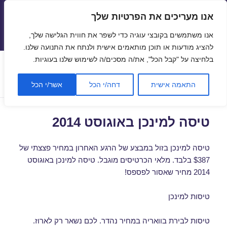
אנו מעריכים את הפרטיות שלך
טיסות זולות
אנו משתמשים בקובצי עוגיה כדי לשפר את חווית הגלישה שלך,
תפריטים
ווידג'טים
להציג מודעות או תוכן מותאמים אישית ולנתח את התנועה שלנו.
בלחיצה על "קבל הכל", את/ה מסכים/ה לשימוש שלנו בעוגיות.
תגית:
טיסות למינכן
התאמה אישית
דחה/י הכל
אשר/י הכל
טיסה למינכן באוגוסט 2014
טיסה למינכן בזול במבצע של הרגע האחרון במחיר פצצתי של
$387 בלבד. מלאי הכרטיסים מוגבל. טיסה למינכן באוגוסט
2014 מחיר שאסור לפספס!
טיסות למינכן
טיסות לבירת בוואריה במחיר נהדר. לכם נשאר רק לארוז.