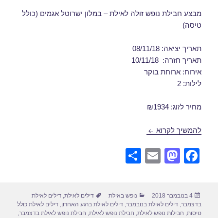
מבצע חבילת נופש זולה לאילת – במלון ישרוטל אגמים (כולל
טיסה)
תאריך יציאה: 08/11/18
תאריך חזרה: 10/11/18
אירוח: ארוחת בוקר
לילות: 2
מחיר לזוג: ₪1934
דילים לאילת בנובמבר 08/11/2018
להמשיך לקרוא
S
E
M
F
h
m
a
a
ar
ail
st
c
פורסם
קטגוריות
תגיות
4 בנובמבר 2018
נופש באילת
דילים לאילת
,
דילים לאילת
e
o
e
בתאריך
בדצמבר
,
דילים לאילת בנובמבר
,
דילים לאילת ברגע האחרון
,
דילים לאילת כולל
d
b
טיסות
,
חבילות נופש לאילת
,
חבילת נופש לאילת
,
חבילת נופש לאילת בדצמבר
,