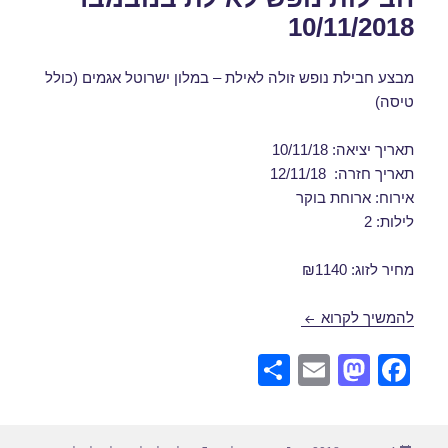
10/11/2018
מבצע חבילת נופש זולה לאילת – במלון ישרוטל אגמים (כולל
טיסה)
תאריך יציאה: 10/11/18
תאריך חזרה: 12/11/18
אירוח: ארוחת בוקר
לילות: 2
מחיר לזוג: ₪1140
חבילות נופש לאילת בנובמבר 10/11/2018
להמשיך לקרוא
S
E
M
F
h
m
a
a
ar
ail
st
c