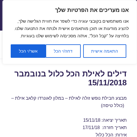
אנו מעריכים את הפרטיות שלך
טיסות זולות
אנו משתמשים בקובצי עוגיה כדי לשפר את חווית הגלישה שלך,
תפריטים
ווידג'טים
להציג מודעות או תוכן מותאמים אישית ולנתח את התנועה שלנו.
בלחיצה על "קבל הכל", את/ה מסכים/ה לשימוש שלנו בעוגיות.
תגית:
טיסות לאילת ברגע האחרון
התאמה אישית
דחה/י הכל
אשר/י הכל
דילים לאילת הכל כלול בנובמבר
15/11/2018
מבצע חבילת נופש זולה לאילת – במלון לאונרדו קלאב אילת –
(כולל טיסה)
תאריך יציאה: 15/11/18
תאריך חזרה: 17/11/18
אירוח: הכל כלול