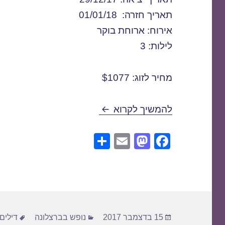
תאריך חזרה: 01/01/18
אירוח: ארוחת בוקר
לילות: 3
מחיר לזוג: $1077
חבילות נופש לברצלונה בדצמבר /2017
להמשיך לקרוא
S
E
M
F
h
m
a
a
ar
ail
st
c
e
o
e
d
b
פורסם
קטגוריות
תגיות
o
o
15 בדצמבר 2017
נופש בברצלונה
דילים