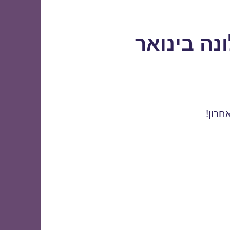
נה בינואר
חרון!