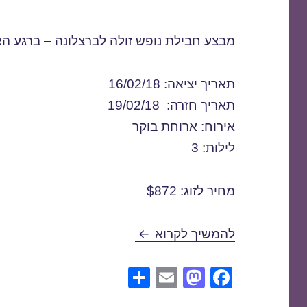
מבצע חבילת נופש זולה לברצלונה – ברגע הא
תאריך יציאה: 16/02/18
תאריך חזרה: 19/02/18
אירוח: ארוחת בוקר
לילות: 3
מחיר לזוג: $872
חבילות נופש לברצלונה בפברואר /2018
להמשיך לקרוא
S
E
M
F
h
m
a
a