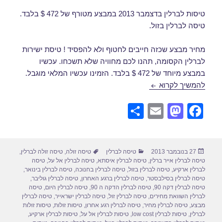
טיסות לברלין בדצמבר 2013 במבצע מטורף של 472 $ בלבד.
טיסה לברלין בזול.
מחיר מבצע שכזה חייבים לחטוף ולא להפסיד ! טיסת ישירות
לברלין הקסומה, תהנו לכם מחוויה שלא תשכחו. עכשיו
במבצע מיוחד של 472 $ בלבד. הזמינו עכשיו המלאי מוגבל.
טיסה לברלין בדצמבר
להמשיך לקרוא
S
E
M
F
h
m
a
a
ar
ail
st
c
פורסם
קטגוריות
תגיות
27 בנובמבר 2013
טיסה לברלין
טיסה זולה
,
טיסה זולה לברלין
,
e
o
e
בתאריך
טיסה לברלין אייר ברלין
,
טיסה לברלין איסתא
,
טיסה לברלין אל על
,
טיסה
d
b
לברלין ארקיע
,
טיסה לברלין בזול
,
טיסה לברלין בחנוכה
,
טיסה לברלין בינואר
,
טיסה לברלין בסילבסטר
,
טיסה לברלין ברגע האחרון
,
טיסה לברלין גוליבר
,
o
o
טיסה לברלין דקה 90
,
טיסה לברלין הדקה ה 90
,
טיסה לברלין היום
,
טיסה
לברלין השוואת מחירים
,
טיסה לברלין זול
,
טיסה לברלין ישראייר
,
טיסה לברלין
n
o
מבצע
,
טיסה לברלין מחיר
,
טיסה לברלין רגע אחרון
,
טיסות זולות
,
טיסות זולות
לברלין
,
טיסות לברלין low cost
,
טיסות לברלין אל על
,
טיסות לברלין ארקיע
,
k