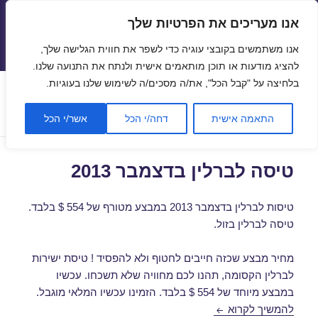
אנו מעריכים את הפרטיות שלך
טיסות זולות
אנו משתמשים בקובצי עוגיה כדי לשפר את חווית הגלישה שלך,
תפריטים
ווידג'טים
להציג מודעות או תוכן מותאמים אישית ולנתח את התנועה שלנו.
בלחיצה על "קבל הכל", את/ה מסכים/ה לשימוש שלנו בעוגיות.
תגית:
טיסה לברלין בינואר
התאמה אישית
דחה/י הכל
אשר/י הכל
טיסה לברלין בדצמבר 2013
טיסות לברלין בדצמבר 2013 במבצע מטורף של 554 $ בלבד.
טיסה לברלין בזול.
מחיר מבצע שכזה חייבים לחטוף ולא להפסיד ! טיסת ישירות
לברלין הקסומה, תהנו לכם מחוויה שלא תשכחו. עכשיו
במבצע מיוחד של 554 $ בלבד. הזמינו עכשיו המלאי מוגבל.
טיסה לברלין בדצמבר 2013
להמשיך לקרוא