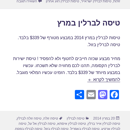
עבור טיסות 
זולות
,
טיסות לברלין ישראייר
,
טיסות לברלין רגע אחרון
השאירו תגובה
טיסה לברלין במרץ
טיסות לברלין במרץ 2014 במבצע מטורף של $339 בלבד.
טיסה לברלין בזול.
מחיר מבצע שכזה חייבים לחטוף ולא להפסיד ! טיסת ישירות
לברלין הקסומה, תהנו לכם מחוויה שלא תשכחו. עכשיו
במבצע מיוחד של $339 בלבד. הזמינו עכשיו המלאי מוגבל.
טיסה לברלין במרץ
להמשיך לקרוא
S
E
M
F
h
m
a
a
ar
ail
st
c
פורסם
קטגוריות
תגיות
20 במרץ 2014
טיסה לברלין
טיסה זולה
,
טיסה זולה לברלין
,
e
o
e
בתאריך
טיסה לברלין אייר ברלין
,
טיסה לברלין איסתא
,
טיסה לברלין אל על
,
טיסה
לברלין ארקיע
,
טיסה לברלין באפריל
,
טיסה לברלין בזול
,
טיסה לברלין בפסח
,