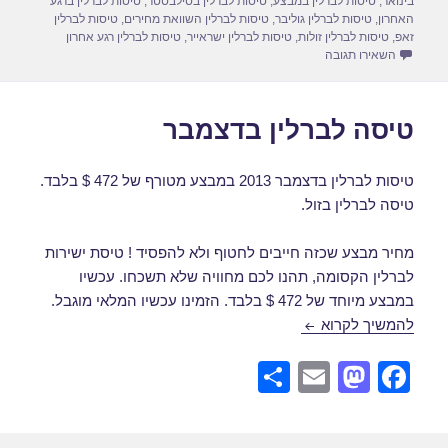
בינואר
,
טיסות לברלין במבצע
,
טיסות לברלין בסילבסטר
,
טיסות לברלין ברגע
האחרון
,
טיסות לברלין גוליבר
,
טיסות לברלין השוואת מחירים
,
טיסות לברלין
זאפ
,
טיסות לברלין זולות
,
טיסות לברלין ישראייר
,
טיסות לברלין רגע אחרון
עבור טיסות לברלין בדצמבר
השאירו תגובה
טיסה לברלין בדצמבר
טיסות לברלין בדצמבר 2013 במבצע מטורף של 472 $ בלבד.
טיסה לברלין בזול.
מחיר מבצע שכזה חייבים לחטוף ולא להפסיד ! טיסת ישירות
לברלין הקסומה, תהנו לכם מחוויה שלא תשכחו. עכשיו
במבצע מיוחד של 472 $ בלבד. הזמינו עכשיו המלאי מוגבל.
טיסה לברלין בדצמבר
להמשיך לקרוא
S
E
M
F
h
m
a
a
ar
ail
st
c