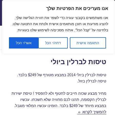
אנו מעריכים את הפרטיות שלך
טיסות זולות
אנו משתמשים בקובצי עוגיה כדי לשפר את חווית הגלישה שלך,
תפריטים
ווידג'טים
להציג מודעות או תוכן מותאמים אישית ולנתח את התנועה שלנו.
בלחיצה על "קבל הכל", את/ה מסכים/ה לשימוש שלנו בעוגיות.
תגית:
טיסה לברלין איסתא
התאמה אישית
דחה/י הכל
אשר/י הכל
טיסות לברלין ביולי
טיסות לברלין ביולי 2014 במבצע מטורף של $249 בלבד.
טיסה לברלין בזול.
מחיר מבצע שכזה חייבים לחטוף ולא להפסיד ! טיסת ישירות
לברלין הקסומה, תהנו לכם מחוויה שלא תשכחו. עכשיו
במבצע מיוחד של $249 בלבד. הזמינו עכשיו המלאי מוגבל.
טיסות לברלין ביולי
להמשיך לקרוא