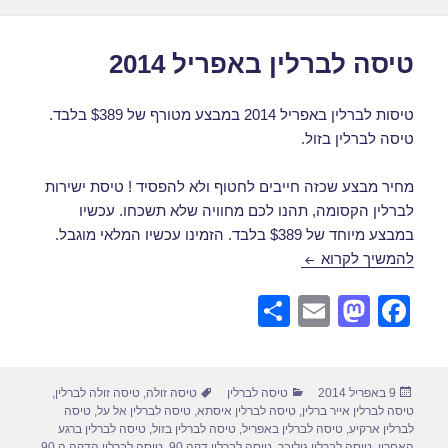
טיסה לברלין באפריל 2014
טיסות לברלין באפריל 2014 במבצע מטורף של $389 בלבד.
טיסה לברלין בזול.
מחיר מבצע שכזה חייבים לחטוף ולא להפסיד ! טיסת ישירות
לברלין הקסומה, תהנו לכם מחוויה שלא תשכחו. עכשיו
במבצע מיוחד של $389 בלבד. הזמינו עכשיו המלאי מוגבל.
טיסה לברלין באפריל 2014
להמשיך לקרוא
S
E
M
F
h
m
a
a
ar
ail
st
c
פורסם
קטגוריות
תגיות
9 באפריל 2014
טיסה לברלין
טיסה זולה
,
טיסה זולה לברלין
,
e
o
e
בתאריך
טיסה לברלין אייר ברלין
,
טיסה לברלין איסתא
,
טיסה לברלין אל על
,
טיסה
d
b
לברלין ארקיע
,
טיסה לברלין באפריל
,
טיסה לברלין בזול
,
טיסה לברלין ברגע
האחרון
,
טיסה לברלין גוליבר
,
טיסה לברלין דקה 90
,
טיסה לברלין הדקה ה 90
,