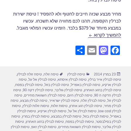
מחיר מבצע שכזה חייבים לחטוף ולא להפסיד ! טיסת ישירות
לברלין הקסומה, תהנו לכם מחוויה שלא תשכחו. עכשיו
במבצע מיוחד של $379 בלבד. הזמינו עכשיו המלאי מוגבל.
טיסות לברלין במרץ
להמשיך לקרוא
S
E
M
F
h
m
a
a
ar
ail
st
c
פורסם
קטגוריות
תגיות
23 במרץ 2014
טיסה לברלין
טיסה זולה
,
טיסה זולה לברלין
,
e
o
e
בתאריך
טיסה לברלין אייר ברלין
,
טיסה לברלין איסתא
,
טיסה לברלין אל על
,
טיסה
d
b
לברלין ארקיע
,
טיסה לברלין באפריל
,
טיסה לברלין בזול
,
טיסה לברלין בפסח
,
טיסה לברלין ברגע האחרון
,
טיסה לברלין גוליבר
,
טיסה לברלין דקה 90
,
טיסה
o
o
לברלין הדקה ה 90
,
טיסה לברלין היום
,
טיסה לברלין השוואת מחירים
,
טיסה
לברלין זול
,
טיסה לברלין זולה
,
טיסה לברלין ישראייר
,
טיסה לברלין מבצע
,
טיסה
n
o
לברלין מחיר
,
טיסה לברלין רגע אחרון
,
טיסות זולות
,
טיסות זולות לברלין
,
טיסות
לברלין low cost
,
טיסות לברלין אל על
,
טיסות לברלין ארקיע
,
טיסות לברלין
k
באפריל
,
טיסות לברלין בזול
,
טיסות לברלין במבצע
,
טיסות לברלין במרץ
,
טיסות
לברלין בסילבסטר
,
טיסות לברלין בפסח
,
טיסות לברלין ברגע האחרון
,
טיסות
לברלין גוליבר
,
טיסות לברלין השוואת מחירים
,
טיסות לברלין זאפ
,
טיסות לברלין