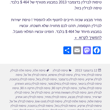
טיסות לברלין בדצמבר 2013 במבצע מטורף של 464 $ בלבד.
טיסה לברלין בזול.
מחיר מבצע שכזה חייבים לחטוף ולא להפסיד ! טיסת ישירות
לברלין הקסומה, תהנו לכם מחוויה שלא תשכחו. עכשיו
במבצע מיוחד של 464 $ בלבד. הזמינו עכשיו המלאי מוגבל.
טיסות לברלין בדצמבר
להמשיך לקרוא
S
E
M
F
h
m
a
a
ar
ail
st
c
פורסם
קטגוריות
תגיות
12 בדצמבר 2013
טיסה לברלין
טיסה זולה
,
טיסה זולה לברלין
,
e
o
e
בתאריך
טיסה לברלין אייר ברלין
,
טיסה לברלין איסתא
,
טיסה לברלין אל על
,
טיסה
d
b
לברלין ארקיע
,
טיסה לברלין בדצמבר
,
טיסה לברלין בזול
,
טיסה לברלין בחנוכה
,
טיסה לברלין בינואר
,
טיסה לברלין בסילבסטר
,
טיסה לברלין ברגע האחרון
,
o
o
טיסה לברלין גוליבר
,
טיסה לברלין דקה 90
,
טיסה לברלין הדקה ה 90
,
טיסה
לברלין היום
,
טיסה לברלין השוואת מחירים
,
טיסה לברלין זול
,
טיסה לברלין
n
o
ישראייר
,
טיסה לברלין מבצע
,
טיסה לברלין מחיר
,
טיסה לברלין רגע אחרון
,
טיסות זולות
,
טיסות זולות לברלין
,
טיסות לברלין low cost
,
טיסות לברלין אל על
,
k
טיסות לברלין ארקיע
,
טיסות לברלין בזול
,
טיסות לברלין בחנוכה
,
טיסות לברלין