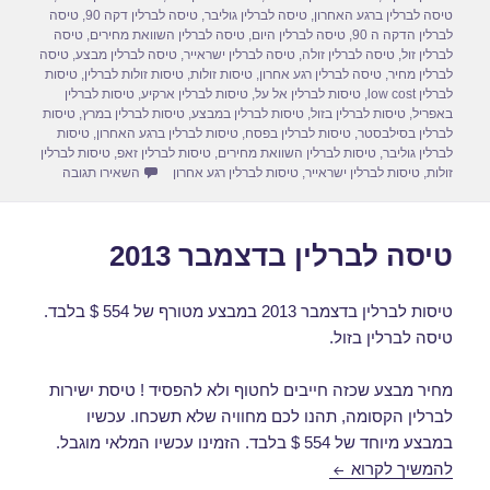
d
b
טיסה לברלין ברגע האחרון
,
טיסה לברלין גוליבר
,
טיסה לברלין דקה 90
,
טיסה
o
o
לברלין הדקה ה 90
,
טיסה לברלין היום
,
טיסה לברלין השוואת מחירים
,
טיסה
לברלין זול
,
טיסה לברלין זולה
,
טיסה לברלין ישראייר
,
טיסה לברלין מבצע
,
טיסה
n
o
לברלין מחיר
,
טיסה לברלין רגע אחרון
,
טיסות זולות
,
טיסות זולות לברלין
,
טיסות
לברלין low cost
,
טיסות לברלין אל על
,
טיסות לברלין ארקיע
,
טיסות לברלין
k
באפריל
,
טיסות לברלין בזול
,
טיסות לברלין במבצע
,
טיסות לברלין במרץ
,
טיסות
לברלין בסילבסטר
,
טיסות לברלין בפסח
,
טיסות לברלין ברגע האחרון
,
טיסות
לברלין גוליבר
,
טיסות לברלין השוואת מחירים
,
טיסות לברלין זאפ
,
טיסות לברלין
עבור טיסה ל
זולות
,
טיסות לברלין ישראייר
,
טיסות לברלין רגע אחרון
השאירו תגובה
טיסה לברלין בדצמבר 2013
טיסות לברלין בדצמבר 2013 במבצע מטורף של 554 $ בלבד.
טיסה לברלין בזול.
מחיר מבצע שכזה חייבים לחטוף ולא להפסיד ! טיסת ישירות
לברלין הקסומה, תהנו לכם מחוויה שלא תשכחו. עכשיו
במבצע מיוחד של 554 $ בלבד. הזמינו עכשיו המלאי מוגבל.
טיסה לברלין בדצמבר 2013
להמשיך לקרוא