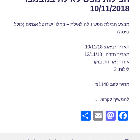
10/11/2018
מבצע חבילת נופש זולה לאילת – במלון ישרוטל אגמים (כולל
טיסה)
תאריך יציאה: 10/11/18
תאריך חזרה: 12/11/18
אירוח: ארוחת בוקר
לילות: 2
מחיר לזוג: ₪1140
חבילות נופש לאילת בנובמבר 10/11/2018
להמשיך לקרוא
S
E
M
F
h
m
a
a
ar
ail
st
c