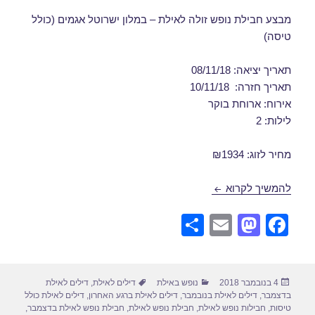
מבצע חבילת נופש זולה לאילת – במלון ישרוטל אגמים (כולל
טיסה)
תאריך יציאה: 08/11/18
תאריך חזרה: 10/11/18
אירוח: ארוחת בוקר
לילות: 2
מחיר לזוג: ₪1934
דילים לאילת בנובמבר 08/11/2018
להמשיך לקרוא
S
E
M
F
h
m
a
a
ar
ail
st
c
פורסם
קטגוריות
תגיות
4 בנובמבר 2018
נופש באילת
דילים לאילת
,
דילים לאילת
e
o
e
בתאריך
בדצמבר
,
דילים לאילת בנובמבר
,
דילים לאילת ברגע האחרון
,
דילים לאילת כולל
d
b
טיסות
,
חבילות נופש לאילת
,
חבילת נופש לאילת
,
חבילת נופש לאילת בדצמבר
,