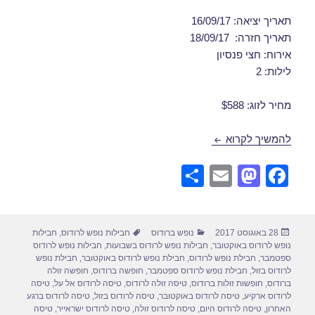
תאריך יציאה: 16/09/17
תאריך חזרה: 18/09/17
אירוח: חצי פנסיון
לילות: 2
מחיר לזוג: $588
דילים לרודוס בספטמבר 16/09/2017
להמשיך לקרוא
S
E
M
F
h
m
a
a
ar
ail
st
c
פורסם
קטגוריות
תגיות
28 באוגוסט 2017
נופש ברודוס
חבילות נופש לרודוס
,
חבילות
e
o
e
בתאריך
נופש לרודוס באוקטובר
,
חבילות נופש לרודוס בשבועות
,
חבילות נופש לרודוס
d
b
ספטמבר
,
חבילת נופש לרודוס
,
חבילת נופש לרודוס באוקטובר
,
חבילת נופש
לרודוס בזול
,
חבילת נופש לרודוס ספטמבר
,
חופשה ברודוס
,
חופשה זולה
o
o
ברודוס
,
חופשות זולות ברודוס
,
טיסה זולה לרודוס
,
טיסה לרודוס אל על
,
טיסה
לרודוס ארקיע
,
טיסה לרודוס באוקטובר
,
טיסה לרודוס בזול
,
טיסה לרודוס ברגע
n
o
האחרון
,
טיסה לרודוס היום
,
טיסה לרודוס זולה
,
טיסה לרודוס ישראייר
,
טיסה