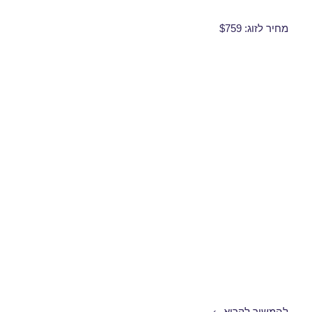
מחיר לזוג: $759
חבילות נופש לרודוס באוקטובר 18/10/2018
להמשיך לקרוא