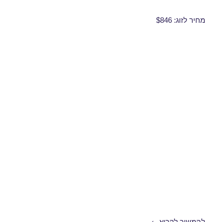
מחיר לזוג: $846
חבילות נופש לקוס באוגוסט 03/08/2017
להמשיך לקרוא