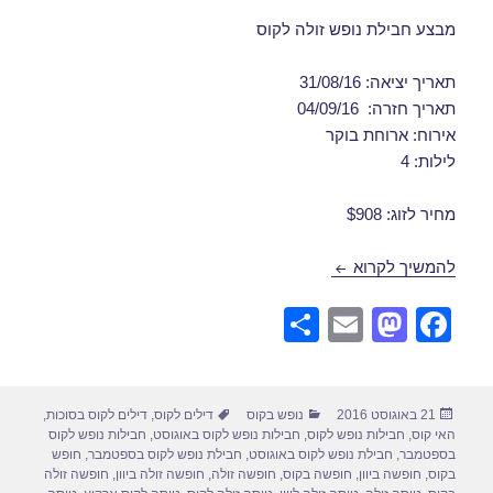
מבצע חבילת נופש זולה לקוס
תאריך יציאה: 31/08/16
תאריך חזרה: 04/09/16
אירוח: ארוחת בוקר
לילות: 4
מחיר לזוג: $908
דילים לקוס באוגוסט 31/08/2016
להמשיך לקרוא
S
E
M
F
h
m
a
a
ar
ail
st
c
פורסם
קטגוריות
תגיות
21 באוגוסט 2016
נופש בקוס
דילים לקוס
,
דילים לקוס בסוכות
,
e
o
e
בתאריך
האי קוס
,
חבילות נופש לקוס
,
חבילות נופש לקוס באוגוסט
,
חבילות נופש לקוס
d
b
בספטמבר
,
חבילת נופש לקוס באוגוסט
,
חבילת נופש לקוס בספטמבר
,
חופש
בקוס
,
חופשה ביוון
,
חופשה בקוס
,
חופשה זולה
,
חופשה זולה ביוון
,
חופשה זולה