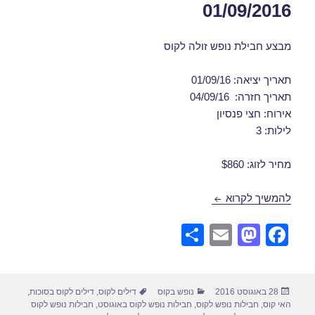
01/09/2016
מבצע חבילת נופש זולה לקוס
תאריך יציאה: 01/09/16
תאריך חזרה: 04/09/16
אירוח: חצי פנסיון
לילות: 3
מחיר לזוג: $860
חבילות נופש לקוס בספטמבר 01/09/2016
להמשיך לקרוא
S
E
M
F
h
m
a
a
ar
ail
st
c
פורסם
קטגוריות
תגיות
28 באוגוסט 2016
נופש בקוס
דילים לקוס
,
דילים לקוס בסוכות
,
e
o
e
בתאריך
האי קוס
,
חבילות נופש לקוס
,
חבילות נופש לקוס באוגוסט
,
חבילות נופש לקוס