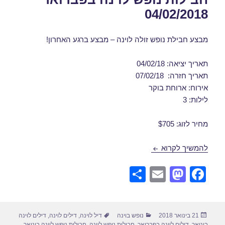
04/02/2018
מבצע חבילת נופש זולה לוינה – מבצע ברגע האחרון!
תאריך יציאה: 04/02/18
תאריך חזרה: 07/02/18
אירוח: ארוחת בוקר
לילות: 3
מחיר לזוג: $705
חבילות נופש לוינה בפברואר 04/02/2018
להמשיך לקרוא
S
E
M
F
h
m
a
a
ar
ail
st
c
פורסם
קטגוריות
תגיות
21 בינואר 2018
נופש בוינה
דיל לוינה
,
דילים לוינה
,
דילים לוינה
e
o
e
בתאריך
בינואר
,
דילים לוינה בפברואר
,
חבילות נופש לוינה
,
חבילות נופש לוינה בינואר
,