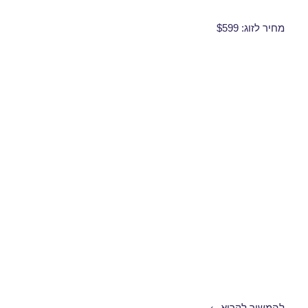
מחיר לזוג: $599
חבילות נופש לוינה בפברואר 05/02/2018
להמשיך לקרוא