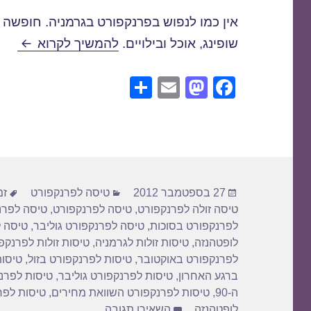
אין כמו לנפוש בפרנקפורט בגרמניה. חופשה
טיסה ל
שופינג, אוכל ובילויים.
להמשיך לקרוא
S
E
M
F
h
m
a
a
ar
ail
st
c
e
o
e
d
b
פורסם
קטגוריות
תג
o
o
27 בספטמבר 2012
טיסה לפרנקפורט
זמ
בתאריך
טיסה זולה לפרנקפורט
,
טיסה לפרנקפורט
,
טיסה לפרנ
n
o
לפרנקפורט בסוכות
,
טיסה לפרנקפורט גוליבר
,
טיסה ל
k
לופטהנזה
,
טיסות זולות לגרמניה
,
טיסות זולות לפרנקפ
לפרנקפורט באוקטובר
,
טיסות לפרנקפורט בזול
,
טיסות
ברגע האחרון
,
טיסות לפרנקפורט גוליבר
,
טיסות לפרנק
ה-90
,
טיסות לפרנקפורט השוואת מחירים
,
טיסות לפר
עבור טיסה לפרנקפורט 
לופטהנזה
השאירו תגובה