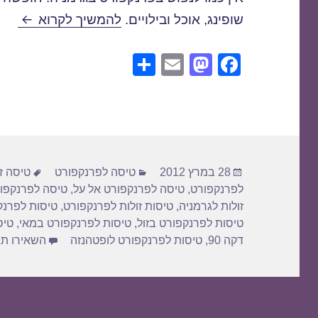
טיסות 
שופינג, אוכל ובילויים.
להמשיך לקרוא
S
E
M
F
h
m
a
a
ar
ail
st
c
e
o
e
d
b
פורסם
קטגוריות
תגיות
o
o
28 במרץ 2012
טיסה לפרנקפורט
טיסה ז
בתאריך
לפרנקפורט
,
טיסה לפרנקפורט אל על
,
טיסה לפרנקפור
n
o
זולות לגרמניה
,
טיסות זולות לפרנקפורט
,
טיסות לפרנק
k
טיסות לפרנקפורט בזול
,
טיסות לפרנקפורט במאי
,
טיס
דקה 90
,
טיסות לפרנקפורט לופטהנזה
השאירו תג