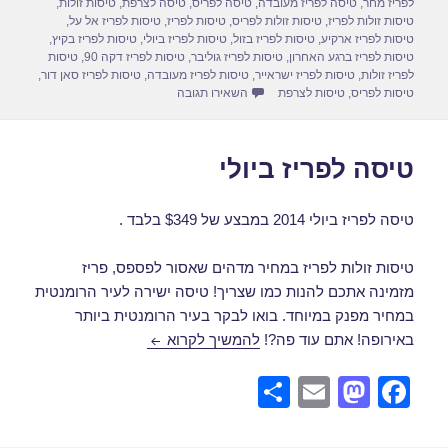
לפריז מחר
,
טיסה לפריז מעובדה
,
טיסה לפריס
,
טיסה לצרפת
,
טיסות זולות
,
n
o
טיסות זולות לפריז
,
טיסות זולות לפריס
,
טיסות לפריז
,
טיסות לפריז אל על
,
טיסות לפריז ארקיע
,
טיסות לפריז בזול
,
טיסות לפריז ביולי
,
טיסות לפריז בקיץ
,
k
טיסות לפריז ברגע האחרון
,
טיסות לפריז גוליבר
,
טיסות לפריז דקה 90
,
טיסות
לפריז זולות
,
טיסות לפריז ישראייר
,
טיסות לפריז מעובדה
,
טיסות לפריז סאן דור
,
עבור טיסה לפריז ביולי 2014
טיסות לפריס
,
טיסות לצרפת
השאירו תגובה
טיסה לפריז ביולי
טיסה לפריז ביולי 2014 במבצע של $349 בלבד .
טיסות זולות לפריז במחיר מדהים שאסור לפספס, פריז
מזמינה אתכם להנות כמו שצריך! טיסה ישירה לעיר הרומנטית
במחיר מפנק במיוחד. בואו לבקר בעיר הרומנטית ביותר
טיסה לפריז ביולי
באירופה! אתם עוד פה?!
להמשיך לקרוא
S
E
M
F
h
m
a
a