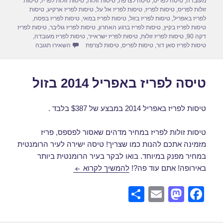
n
o
מעובדה
,
טיסה לפריס
,
טיסה לצרפת
,
טיסות זולות
,
טיסות זולות לפריז
,
טיסות
זולות לפריס
,
טיסות לפריז
,
טיסות לפריז אל על
,
טיסות לפריז ארקיע
,
טיסות
k
לפריז באפריל
,
טיסות לפריז בזול
,
טיסות לפריז במאי
,
טיסות לפריז בפסח
,
טיסות לפריז בקיץ
,
טיסות לפריז ברגע האחרון
,
טיסות לפריז גוליבר
,
טיסות לפריז
דקה 90
,
טיסות לפריז זולות
,
טיסות לפריז ישראייר
,
טיסות לפריז מעובדה
,
עבור טיסה לפר
טיסות לפריז סאן דור
,
טיסות לפריס
,
טיסות לצרפת
השאירו תגובה
טיסה לפריז באפריל 2014 בזול
טיסות לפריז באפריל 2014 במבצע של $387 בלבד .
טיסות זולות לפריז במחיר מדהים שאסור לפספס, פריז
מזמינה אתכם להנות כמו שצריך! טיסה ישירה לעיר הרומנטית
במחיר מפנק במיוחד. בואו לבקר בעיר הרומנטית ביותר
טיסה לפריז באפריל 2014 בזול
באירופה! אתם עוד פה?!
להמשיך לקרוא
S
E
M
F
h
m
a
a