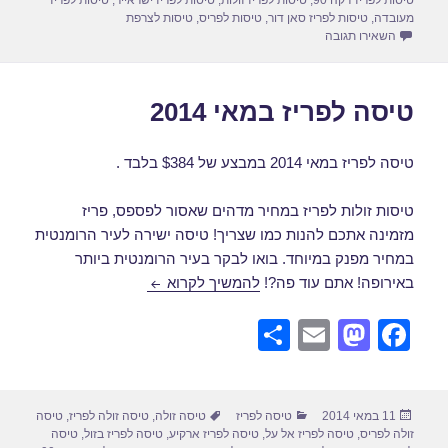
מעובדה
,
טיסות לפריז סאן דור
,
טיסות לפריס
,
טיסות לצרפת
עבור טיסה לפריז במאי בזול
השאירו תגובה
טיסה לפריז במאי 2014
טיסה לפריז במאי 2014 במבצע של $384 בלבד .
טיסות זולות לפריז במחיר מדהים שאסור לפספס, פריז
מזמינה אתכם להנות כמו שצריך! טיסה ישירה לעיר הרומנטית
במחיר מפנק במיוחד. בואו לבקר בעיר הרומנטית ביותר
טיסה לפריז במאי 2014
באירופה! אתם עוד פה?!
להמשיך לקרוא
S
E
M
F
h
m
a
a
ar
ail
st
c
פורסם
קטגוריות
תגיות
11 במאי 2014
טיסה לפריז
טיסה זולה
,
טיסה זולה לפריז
,
טיסה
e
o
e
בתאריך
זולה לפריס
,
טיסה לפריז אל על
,
טיסה לפריז ארקיע
,
טיסה לפריז בזול
,
טיסה