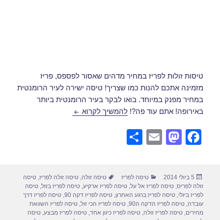
טיסות זולות לפריז במחיר מדהים שאסור לפספס, פריז
מזמינה אתכם להנות כמו שצריך! טיסה ישירה לעיר הרומנטית
במחיר מפנק במיוחד. בואו לבקר בעיר הרומנטית ביותר
טיסה לפריז ביולי 2014
באירופה! אתם עוד פה?!
להמשיך לקרוא
S
E
M
F
h
m
a
a
ar
ail
st
c
פורסם
קטגוריות
תגיות
5 ביולי 2014
טיסה לפריז
טיסה זולה
,
טיסה זולה לפריז
,
טיסה
e
o
e
בתאריך
זולה לפריס
,
טיסה לפריז אל על
,
טיסה לפריז ארקיע
,
טיסה לפריז בזול
,
טיסה
d
b
לפריז ביולי
,
טיסה לפריז ברגע האחרון
,
טיסה לפריז דקה 90
,
טיסה לפריז דרך
עובדה
,
טיסה לפריז הדקה ה90
,
טיסה לפריז הכי זול
,
טיסה לפריז השוואת
o
o
מחירים
,
טיסה לפריז זולה
,
טיסה לפריז כיוון אחד
,
טיסה לפריז מבצע
,
טיסה