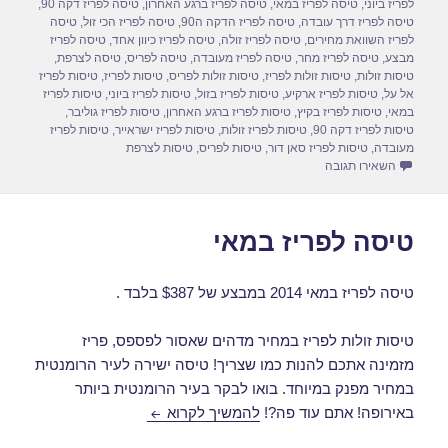
d
b
לפריז ביוני
,
טיסה לפריז במאי
,
טיסה לפריז ברגע האחרון
,
טיסה לפריז דקה 90
,
טיסה לפריז דרך עובדה
,
טיסה לפריז הדקה ה90
,
טיסה לפריז הכי זול
,
טיסה
o
o
לפריז השוואת מחירים
,
טיסה לפריז זולה
,
טיסה לפריז כיוון אחד
,
טיסה לפריז
מבצע
,
טיסה לפריז מחר
,
טיסה לפריז מעובדה
,
טיסה לפריס
,
טיסה לצרפת
,
n
o
טיסות זולות
,
טיסות זולות לפריז
,
טיסות זולות לפריס
,
טיסות לפריז
,
טיסות לפריז
אל על
,
טיסות לפריז ארקיע
,
טיסות לפריז בזול
,
טיסות לפריז ביוני
,
טיסות לפריז
k
במאי
,
טיסות לפריז בקיץ
,
טיסות לפריז ברגע האחרון
,
טיסות לפריז גוליבר
,
טיסות לפריז דקה 90
,
טיסות לפריז זולות
,
טיסות לפריז ישראייר
,
טיסות לפריז
מעובדה
,
טיסות לפריז סאן דור
,
טיסות לפריס
,
טיסות לצרפת
עבור טיסה לפריז במאי 2014
השאירו תגובה
טיסה לפריז במאי
טיסה לפריז במאי 2014 במבצע של $387 בלבד .
טיסות זולות לפריז במחיר מדהים שאסור לפספס, פריז
מזמינה אתכם להנות כמו שצריך! טיסה ישירה לעיר הרומנטית
במחיר מפנק במיוחד. בואו לבקר בעיר הרומנטית ביותר
טיסה לפריז במאי
באירופה! אתם עוד פה?!
להמשיך לקרוא