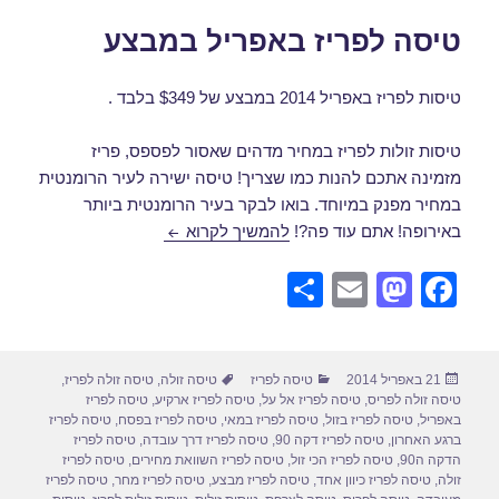
טיסה לפריז באפריל במבצע
טיסות לפריז באפריל 2014 במבצע של $349 בלבד .
טיסות זולות לפריז במחיר מדהים שאסור לפספס, פריז
מזמינה אתכם להנות כמו שצריך! טיסה ישירה לעיר הרומנטית
במחיר מפנק במיוחד. בואו לבקר בעיר הרומנטית ביותר
טיסה לפריז באפריל במבצ
באירופה! אתם עוד פה?!
להמשיך לקרוא
S
E
M
F
h
m
a
a
ar
ail
st
c
פורסם
קטגוריות
תגיות
21 באפריל 2014
טיסה לפריז
טיסה זולה
,
טיסה זולה לפריז
,
e
o
e
בתאריך
טיסה זולה לפריס
,
טיסה לפריז אל על
,
טיסה לפריז ארקיע
,
טיסה לפריז
d
b
באפריל
,
טיסה לפריז בזול
,
טיסה לפריז במאי
,
טיסה לפריז בפסח
,
טיסה לפריז
ברגע האחרון
,
טיסה לפריז דקה 90
,
טיסה לפריז דרך עובדה
,
טיסה לפריז
o
o
הדקה ה90
,
טיסה לפריז הכי זול
,
טיסה לפריז השוואת מחירים
,
טיסה לפריז
זולה
,
טיסה לפריז כיוון אחד
,
טיסה לפריז מבצע
,
טיסה לפריז מחר
,
טיסה לפריז