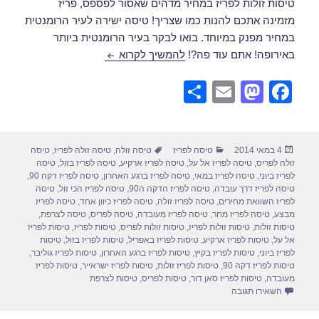
טיסות זולות לפריז במחיר מדהים שאסור לפספס, פריז
מזמינה אתכם להנות כמו שצריך! טיסה ישירה לעיר הרומנטית
במחיר מפנק במיוחד. בואו לבקר בעיר הרומנטית ביותר
טיסות לפריז במאי
באירופה! אתם עוד פה?!
להמשיך לקרוא
S
E
M
F
h
m
a
a
ar
ail
st
c
פורסם
קטגוריות
תגיות
4 במאי 2014
טיסה לפריז
טיסה זולה
,
טיסה זולה לפריז
,
טיסה
e
o
e
בתאריך
זולה לפריס
,
טיסה לפריז אל על
,
טיסה לפריז ארקיע
,
טיסה לפריז בזול
,
טיסה
d
b
לפריז ביוני
,
טיסה לפריז במאי
,
טיסה לפריז ברגע האחרון
,
טיסה לפריז דקה 90
,
טיסה לפריז דרך עובדה
,
טיסה לפריז הדקה ה90
,
טיסה לפריז הכי זול
,
טיסה
o
o
לפריז השוואת מחירים
,
טיסה לפריז זולה
,
טיסה לפריז כיוון אחד
,
טיסה לפריז
מבצע
,
טיסה לפריז מחר
,
טיסה לפריז מעובדה
,
טיסה לפריס
,
טיסה לצרפת
,
n
o
טיסות זולות
,
טיסות זולות לפריז
,
טיסות זולות לפריס
,
טיסות לפריז
,
טיסות לפריז
אל על
,
טיסות לפריז ארקיע
,
טיסות לפריז באפריל
,
טיסות לפריז בזול
,
טיסות
k
לפריז ביוני
,
טיסות לפריז בקיץ
,
טיסות לפריז ברגע האחרון
,
טיסות לפריז גוליבר
,
טיסות לפריז דקה 90
,
טיסות לפריז זולות
,
טיסות לפריז ישראייר
,
טיסות לפריז
מעובדה
,
טיסות לפריז סאן דור
,
טיסות לפריס
,
טיסות לצרפת
עבור טיסות לפריז במאי
השאירו תגובה