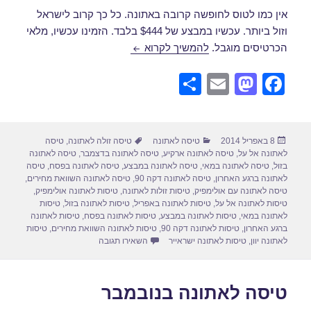
אין כמו לטוס לחופשה קרובה באתונה. כל כך קרוב לישראל
וזול ביותר. עכשיו במבצע של $444 בלבד. הזמינו עכשיו, מלאי
טיסה לאתונה באפריל
הכרטיסים מוגבל.
להמשיך לקרוא
S
E
M
F
h
m
a
a
ar
ail
st
c
פורסם
קטגוריות
תגיות
8 באפריל 2014
טיסה לאתונה
טיסה זולה לאתונה
,
טיסה
e
o
e
בתאריך
לאתונה אל על
,
טיסה לאתונה ארקיע
,
טיסה לאתונה בדצמבר
,
טיסה לאתונה
d
b
בזול
,
טיסה לאתונה במאי
,
טיסה לאתונה במבצע
,
טיסה לאתונה בפסח
,
טיסה
לאתונה ברגע האחרון
,
טיסה לאתונה דקה 90
,
טיסה לאתונה השוואת מחירים
,
o
o
טיסה לאתונה עם אולימפיק
,
טיסות זולות לאתונה
,
טיסות לאתונה אולימפיק
,
טיסות לאתונה אל על
,
טיסות לאתונה באפריל
,
טיסות לאתונה בזול
,
טיסות
n
o
לאתונה במאי
,
טיסות לאתונה במבצע
,
טיסות לאתונה בפסח
,
טיסות לאתונה
ברגע האחרון
,
טיסות לאתונה דקה 90
,
טיסות לאתונה השוואת מחירים
,
טיסות
k
עבור טיסה לאתונה באפריל
לאתונה יוון
,
טיסות לאתונה ישראייר
השאירו תגובה
טיסה לאתונה בנובמבר