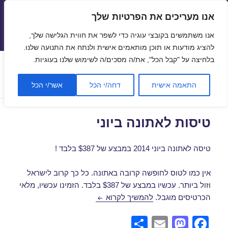
אנו מעריכים את הפרטיות שלך
טיסות זולות
אנו משתמשים בקובצי עוגיה כדי לשפר את חווית הגלישה שלך,
תפריטים
ווידג'טים
להציג מודעות או תוכן מותאמים אישית ולנתח את התנועה שלנו.
בלחיצה על "קבל הכל", את/ה מסכים/ה לשימוש שלנו בעוגיות.
קטגוריה:
טיסה לאתונה
התאמה אישית
דחה/י הכל
אשר/י הכל
טיסות לאתונה ביוני
טיסה לאתונה ביוני 2014 במבצע של $387 בלבד !
אין כמו לטוס לחופשה קרובה באתונה. כל כך קרוב לישראל
וזול ביותר. עכשיו במבצע של $387 בלבד. הזמינו עכשיו, מלאי
טיסות לאתונה ביוני
הכרטיסים מוגבל.
להמשיך לקרוא
S
E
M
F